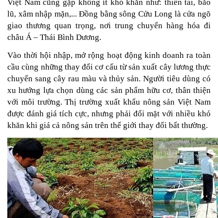
Việt Nam cũng gặp không ít khó khăn như: thiên tai, bão 
lũ, xâm nhập mặn,... Đồng bằng sông Cửu Long là cửa ngõ 
giao thương quan trọng, nơi trung chuyển hàng hóa đi 
châu Á – Thái Bình Dương.
Vào thời hội nhập, mở rộng hoạt động kinh doanh ra toàn 
cầu cùng những thay đổi cơ cấu từ sản xuất cây lương thực 
chuyển sang cây rau màu và thủy sản. Người tiêu dùng có 
xu hướng lựa chọn dùng các sản phẩm hữu cơ, thân thiện 
với môi trường. Thị trường xuất khẩu nông sản Việt Nam 
được đánh giá tích cực, nhưng phải đ
ối mặt với nhiề
u khó 
khăn khi giá cả nông sản trên thế giới thay đổi bất thường.