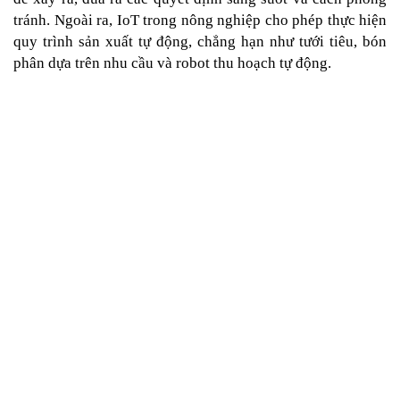
tránh. Ngoài ra, IoT trong nông nghiệp cho phép thực hiện 
quy trình sản xuất tự động, chẳng hạn như tưới tiêu, bón 
phân dựa trên nhu cầu và robot thu hoạch tự động.
Phủ sóng nông nghiệp
Vào thời điểm dân số thế giới chạm ngưỡng 9 tỷ người, 
trong số đó có khoảng 70% dân số sống tại khu vực thành 
thị. Hệ thống nhà kính và thủy canh dựa trên IoT cho phép 
cung cấp nguồn thực phẩm như trái cây, rau ngắn ngày cho 
người dân thành thị.