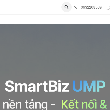
cing
Forum
Contact Us
Jobs
SmartBiz UMP - Nền tản
0932208568
SmartBiz
UMP
 nền tảng -
Kết nối &