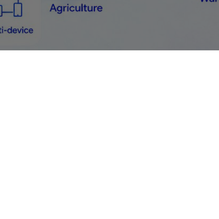
24/7
ường
Giám sát Real-time & hỗ trợ
 mềm