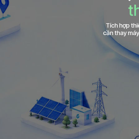
t
Tích hợp th
cần thay máy 