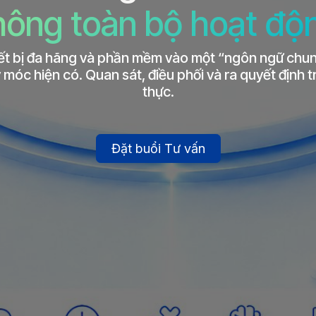
hông toàn bộ hoạt độ
iết bị đa hãng và phần mềm vào một “ngôn ngữ ch
móc hiện có. Quan sát, điều phối và ra quyết định t
thực.
Đặt buổi Tư vấn