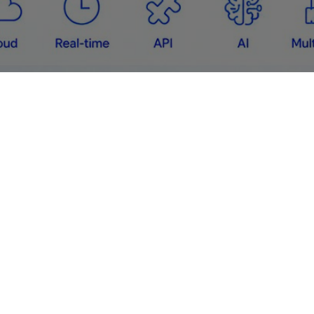
8
3
Module AI dựng sẵn
Cloud- Chi nhánh-Hiện tr
MÁY MÓC + PHẦN MỀM - CÙNG MỘT NỀN TẢNG
 hành
Thiết bị
&
Phần