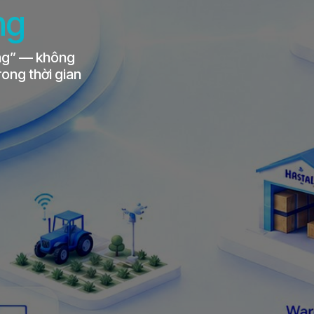
ng
ung” — không
rong thời gian