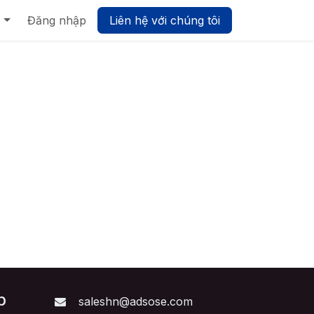
Biz UMP - Nền tảng Quản trị Hợp nhất
Đăng nhập
Liên hệ với chúng tôi
p
saleshn@adsose.com