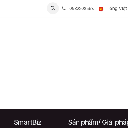
BẢNG GIÁ
CỘNG ĐỒNG
LIÊN HỆ
Tuyển dụng
Tiếng Việt
Smart
0932208568
SmartBiz
Sản phẩm/ Giải phá