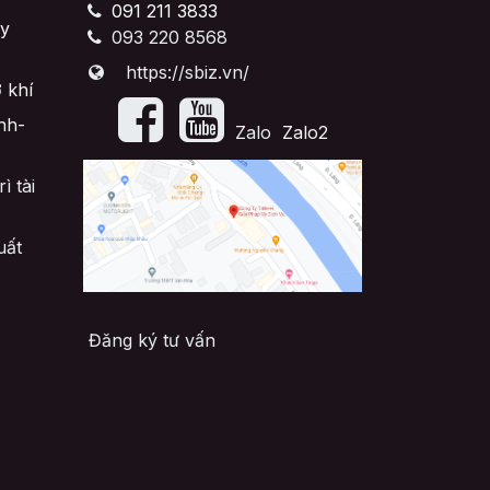
091 211 3833
y
093 220 8568
https://sbiz.vn/
 khí
nh-
​Zalo
Zalo2
ì tài
uất
Đăng ký tư vấn