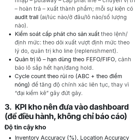
nhập – putaway – cấp phát line – chuyển vị trí
– hoàn trả – xuất thành phẩm; mỗi sự kiện có
audit trail
(ai/lúc nào/ở đâu/lô nào/số lượng
nào).
Kiểm soát cấp phát cho sản xuất
theo lệnh/
định mức: theo dõi xuất vượt định mức theo
lý do, quản trị kho line (replenishment).
Quản trị lô – hạn dùng theo FEFO/FIFO
, cảnh
báo lô sắp hết hạn/đang hold.
Cycle count theo rủi ro (ABC + theo điểm
nóng)
để tăng độ chính xác liên tục, thay vì
“đại kiểm kê” gây đứt gãy.
3. KPI kho nên đưa vào dashboard
(để điều hành, không chỉ báo cáo)
Độ tin cậy kho
Inventory Accuracy (%)
,
Location Accuracy