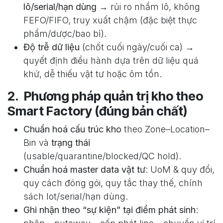
lô/serial/hạn dùng
→ rủi ro nhầm lô, không
FEFO/FIFO, truy xuất chậm (đặc biệt thực
phẩm/dược/bao bì).
Độ trễ dữ liệu
(chốt cuối ngày/cuối ca) →
quyết định điều hành dựa trên dữ liệu quá
khứ, dễ thiếu vật tư hoặc ôm tồn.
2. Phương pháp quản trị kho theo
Smart Factory (đúng bản chất)
Chuẩn hoá cấu trúc kho
theo Zone–Location–
Bin và
trạng thái
(usable/quarantine/blocked/QC hold).
Chuẩn hoá master data vật tư
: UoM & quy đổi,
quy cách đóng gói, quy tắc thay thế, chính
sách lot/serial/hạn dùng.
Ghi nhận theo “sự kiện” tại điểm phát sinh
: