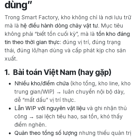
dùng”
Trong Smart Factory, kho không chỉ là nơi lưu trữ
mà là
hệ điều hành dòng chảy vật tư
. Mục tiêu
không phải “biết tồn cuối kỳ”, mà là
tồn kho đáng
tin theo thời gian thực
: đúng vị trí, đúng trạng
thái, đúng lô/hạn dùng và cấp phát kịp cho sản
xuất.
1. Bài toán Việt Nam (hay gặp)
Nhiều kho/điểm chứa
(kho tổng, kho line, kho
trung gian/WIP) → luân chuyển nội bộ dày,
dễ “mất dấu” vị trí thực.
Lẫn WIP với nguyên vật liệu
và ghi nhận thủ
công → sai lệch tiêu hao, sai tồn, khó thấy
điểm nghẽn.
Quản theo tổng số lượng
nhưng thiếu quản trị