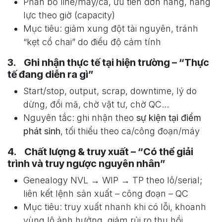
Phân bổ line/máy/ca, ưu tiên đơn hàng, năng
lực theo giờ (capacity)
Mục tiêu: giảm xung đột tài nguyên, tránh
“kẹt cổ chai” do điều độ cảm tính
3. Ghi nhận thực tế tại hiện trường – “Thực
tế đang diễn ra gì”
Start/stop, output, scrap, downtime, lý do
dừng, đổi mã, chờ vật tư, chờ QC…
Nguyên tắc: ghi nhận theo
sự kiện tại điểm
phát sinh
, tối thiểu theo ca/công đoạn/máy
4. Chất lượng & truy xuất – “Có thể giải
trình và truy ngược nguyên nhân”
Genealogy NVL → WIP → TP theo lô/serial;
liên kết lệnh sản xuất – công đoạn – QC
Mục tiêu: truy xuất nhanh khi có lỗi, khoanh
vùng lô ảnh hưởng, giảm rủi ro thu hồi