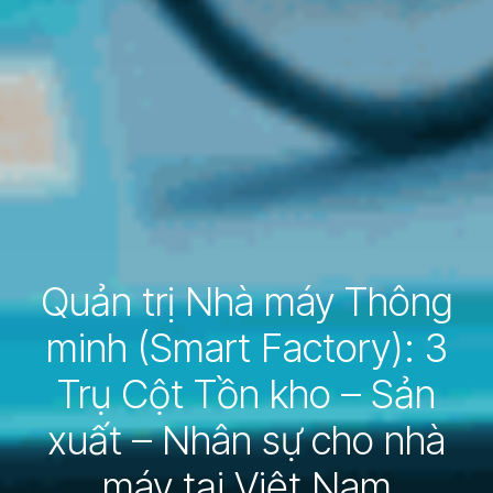
Quản trị Nhà máy Thông
minh (Smart Factory): 3
Trụ Cột Tồn kho – Sản
xuất – Nhân sự cho nhà
máy tại Việt Nam