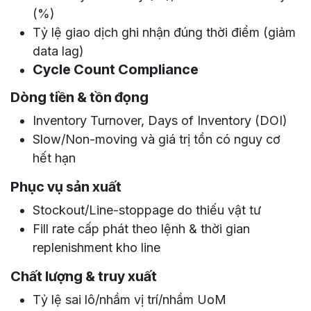
(%)
Tỷ lệ giao dịch ghi nhận đúng thời điểm
(giảm
data lag)
Cycle Count Compliance
Dòng tiền & tồn đọng
Inventory Turnover
,
Days of Inventory (DOI)
Slow/Non-moving
và
giá trị tồn có nguy cơ
hết hạn
Phục vụ sản xuất
Stockout/Line-stoppage do thiếu vật tư
Fill rate cấp phát theo lệnh
&
thời gian
replenishment kho line
Chất lượng & truy xuất
Tỷ lệ sai lô/nhầm vị trí/nhầm UoM