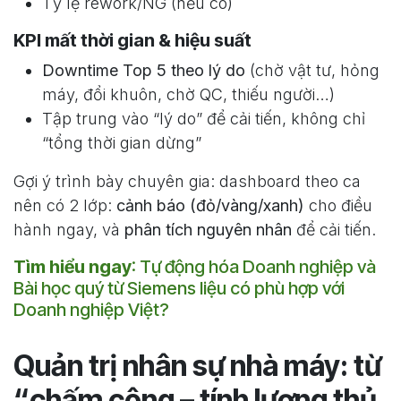
Tỷ lệ rework/NG (nếu có)
KPI mất thời gian & hiệu suất
Downtime Top 5 theo lý do
(chờ vật tư, hỏng
máy, đổi khuôn, chờ QC, thiếu người…)
Tập trung vào “lý do” để cải tiến, không chỉ
“tổng thời gian dừng”
Gợi ý trình bày chuyên gia: dashboard theo ca
nên có 2 lớp:
cảnh báo (đỏ/vàng/xanh)
cho điều
hành ngay, và
phân tích nguyên nhân
để cải tiến.
Tìm hiểu ngay
:
Tự động hóa Doanh nghiệp và
Bài học quý từ Siemens liệu có phù hợp với
Doanh nghiệp Việt?
Quản trị nhân sự nhà máy: từ
“chấm công – tính lương thủ