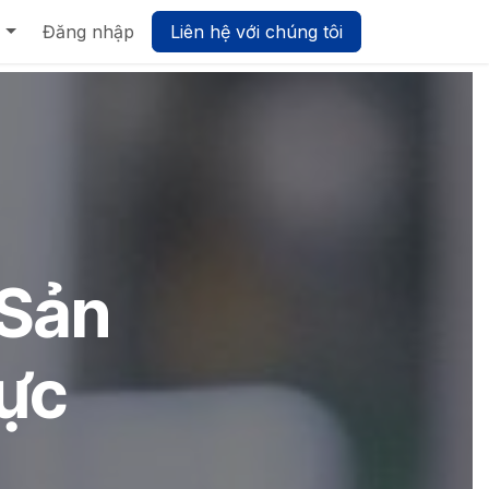
Biz UMP - Nền tảng Quản trị Hợp nhất
Đăng nhập
Liên hệ với chúng tôi
 Sản
ực