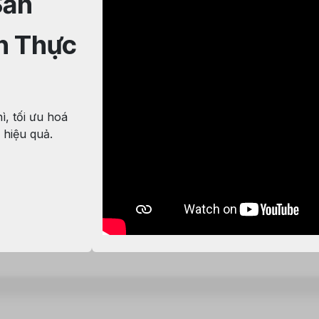
Sản
n Thực
ì, tối ưu hoá
 hiệu quả.