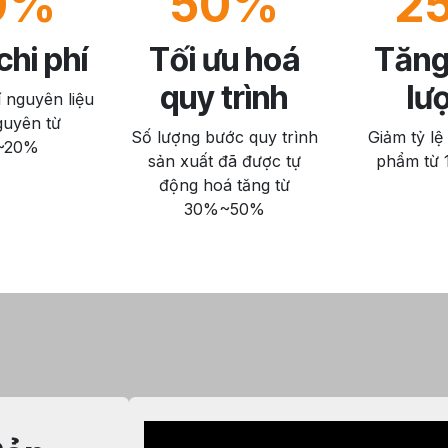
0%
50%
2
hi phí
Tối ưu hoá
Tăng
quy trình
lư
 nguyên liệu
guyên từ
Số lượng bước quy trình
Giảm tỷ lệ 
~20%
sản xuất đã được tự
phẩm từ
động hoá tăng từ
30%~50%