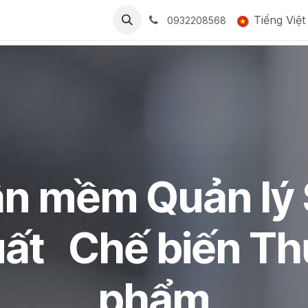
BẢNG GIÁ
CỘNG ĐỒNG
LIÊN HỆ
Tuyển dụng
Tiếng Việt
Smart
0932208568
n mềm Quản lý
uất
Chế biến Th
phẩm