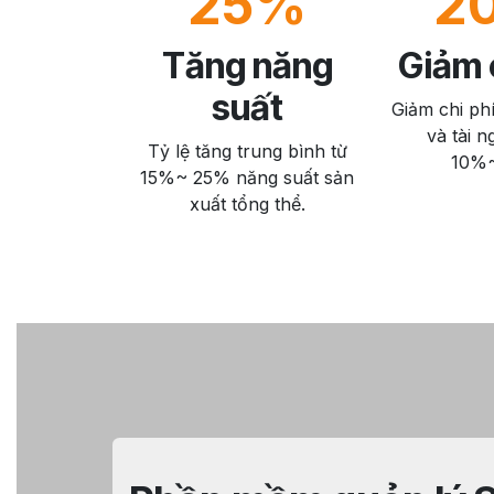
25%
2
Tăng năng
Giảm c
suất
Giảm chi phí
và tài n
Tỷ lệ tăng trung bình từ
10%
15%~ 25% năng suất sản
xuất tổng thể.