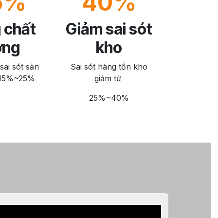
5%
40%
 chất
Giảm sai sót
ợng
kho
sai sót sản
Sai sót hàng tồn kho
 15%~25%
giảm từ
25%~40%