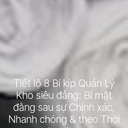
Tiết lộ 8 Bí kíp Quản Lý
Kho siêu đẳng: Bí mật
đằng sau sự Chính xác,
Nhanh chóng & theo Thời