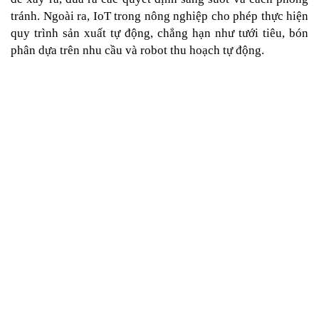
tránh. Ngoài ra, IoT trong nông nghiệp cho phép thực hiện 
quy trình sản xuất tự động, chẳng hạn như tưới tiêu, bón 
phân dựa trên nhu cầu và robot thu hoạch tự động.
Phủ sóng nông nghiệp
Vào thời điểm dân số thế giới chạm ngưỡng 9 tỷ người, 
trong số đó có khoảng 70% dân số sống tại khu vực thành 
thị. Hệ thống nhà kính và thủy canh dựa trên IoT cho phép 
cung cấp nguồn thực phẩm như trái cây, rau ngắn ngày cho 
người dân thành thị.