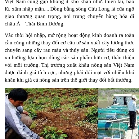
Việt Nam cũng gặp không ít khó khăn như: thiên tai, bão 
lũ, xâm nhập mặn,... Đồng bằng sông Cửu Long là cửa ngõ 
giao thương quan trọng, nơi trung chuyển hàng hóa đi 
châu Á – Thái Bình Dương.
Vào thời hội nhập, mở rộng hoạt động kinh doanh ra toàn 
cầu cùng những thay đổi cơ cấu từ sản xuất cây lương thực 
chuyển sang cây rau màu và thủy sản. Người tiêu dùng có 
xu hướng lựa chọn dùng các sản phẩm hữu cơ, thân thiện 
với môi trường. Thị trường xuất khẩu nông sản Việt Nam 
được đánh giá tích cực, nhưng phải đ
ối mặt với nhiề
u khó 
khăn khi giá cả nông sản trên thế giới thay đổi bất thường.