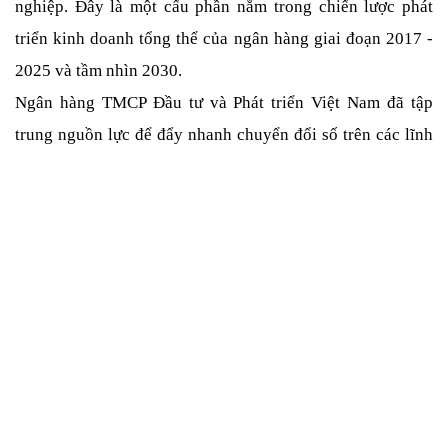
nghiệp. Đây là một cấu phần nằm trong chiến lược phát 
triển kinh doanh tổng thể của ngân hàng giai đoạn 2017 - 
2025 và tầm nhìn 2030.
Ngân hàng TMCP Đầu tư và Phát triển Việt Nam đã tập 
trung nguồn lực để đẩy nhanh chuyển đổi số trên các lĩnh 
vực khác nhau như: 
Xây dựng và phát triển đồng bộ các kênh phân phối 
công nghệ gồm: Internet Banking, Mobile Banking, 
SMS Banking, Web Chat, các mạng xã hội 
Facebook, Youtube,...
Nhờ chuyển đổi ngân hàng số, BIDV xây dựng 
thành công các kênh tự phục vụ (e-zone) tại trụ sở 
giao dịch.
Chuyển đổi quy trình thủ công truyền thống thành 
các kênh ngân hàng số đối với hoạt động chuyển 