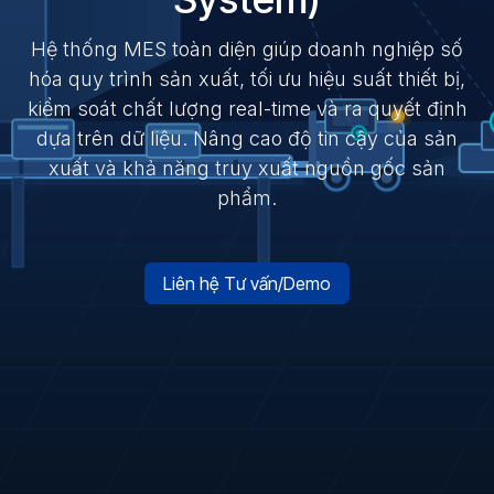
Hệ thống MES toàn diện giúp doanh nghiệp số
hóa quy trình sản xuất, tối ưu hiệu suất thiết bị,
kiểm soát chất lượng real-time và ra quyết định
dựa trên dữ liệu. Nâng cao độ tin cậy của sản
xuất và khả năng truy xuất nguồn gốc sản
phẩm.
Liên hệ Tư vấn/Demo