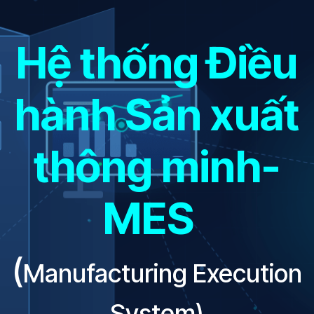
Hệ thống Điều
hành Sản xuất
thông minh-
MES
(
Manufacturing Execution
System)