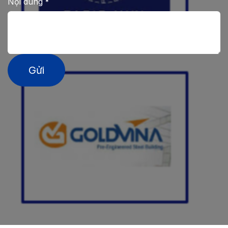
Nội dung
*
Gửi