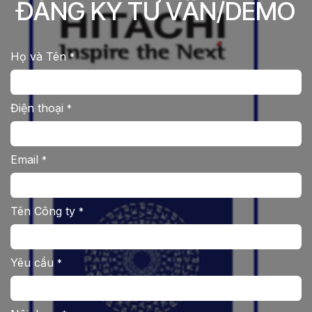
ĐĂNG KÝ TƯ VẤN/DEMO
Họ và Tên
*
Điện thoại
*
Email
*
Tên Công ty
*
Yêu cầu
*