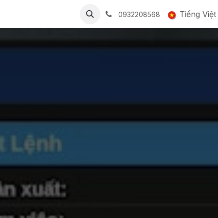
BẢNG GIÁ
CỘNG ĐỒNG
LIÊN HỆ
Tuyển dụng
Tiếng Việt
Smart
0932208568