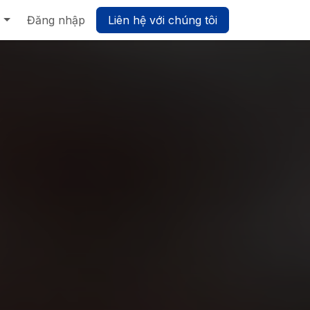
Biz UMP - Nền tảng Quản trị Hợp nhất
Đăng nhập
Liên hệ với chúng tôi