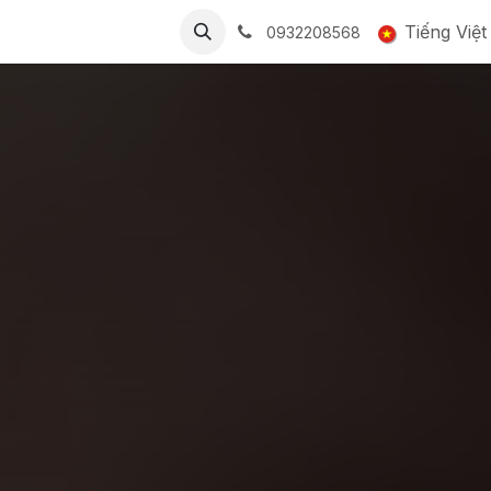
BẢNG GIÁ
CỘNG ĐỒNG
LIÊN HỆ
Tuyển dụng
Tiếng Việt
Smart
0932208568