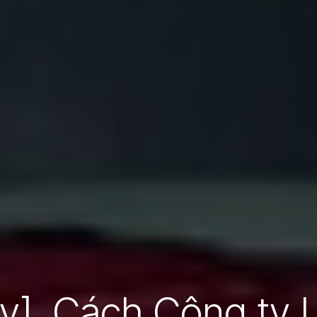
y] Cách Công ty L