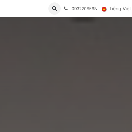
BẢNG GIÁ
CỘNG ĐỒNG
LIÊN HỆ
Tuyển dụng
Tiếng Việt
Smart
0932208568