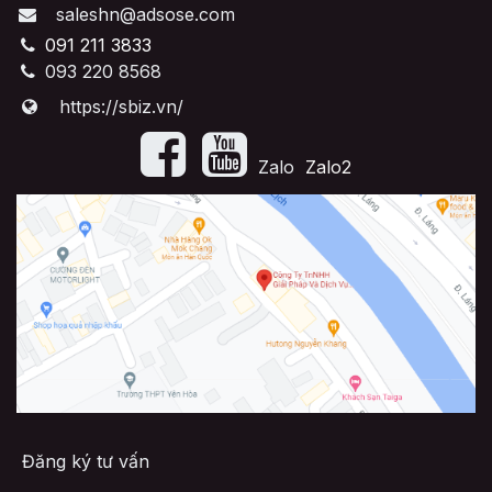
saleshn@adsose.com
091 211 3833
093 220 8568
https://sbiz.vn/
​Zalo
Zalo2
Đăng ký tư vấn