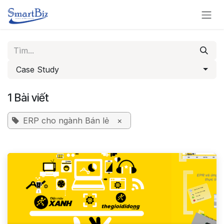
Bỏ qua để đến Nội dung
Case Study
1 Bài viết
ERP cho ngành Bán lẻ
×