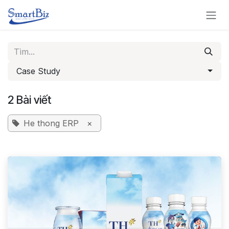
Bỏ qua để đến Nội dung
Case Study
2 Bài viết
He thong ERP
×