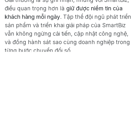
điều quan trọng hơn là
giữ được niềm tin của
khách hàng mỗi ngày
. Tập thể đội ngũ phát triển
sản phẩm và triển khai giải pháp của SmartBiz
vẫn không ngừng cải tiến, cập nhật công nghệ,
và đồng hành sát sao cùng doanh nghiệp trong
từng bước chuyển đổi số.
Chúng tôi tin rằng chuyển đổi số không thể
thành công chỉ với công nghệ – mà còn cần
sự thấu hiểu nghiệp vụ, sự linh hoạt trong
triển khai, và cam kết đồng hành lâu dài. Đó
là triết lý làm nên SmartBiz khác biệt.
— Ông Nguyễn Tiến Thịnh CEO SmartBiz
chia sẻ
Lời cảm ơn chân thành đến cộng