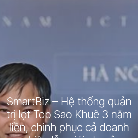
SmartBiz – Hệ thống quản
trị lọt Top Sao Khuê 3 năm
liền, chinh phục cả doanh