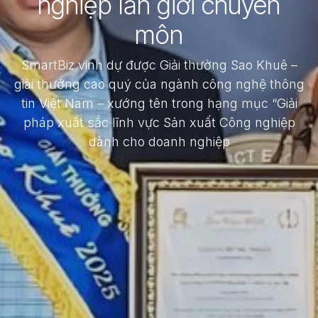
nghiệp lẫn giới chuyên
môn
SmartBiz vinh dự được Giải thưởng Sao Khuê –
giải thưởng cao quý của ngành công nghệ thông
tin Việt Nam – xướng tên trong hạng mục “Giải
pháp xuất sắc lĩnh vực Sản xuất Công nghiệp
dành cho doanh nghiệp