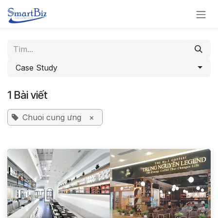
Bỏ qua để đến Nội dung
Case Study
1 Bài viết
Chuoi cung ưng
×