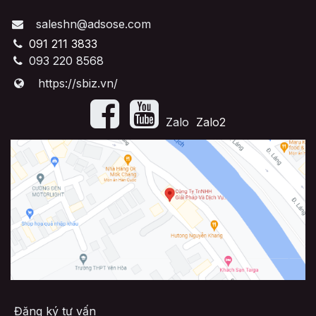
saleshn@adsose.com
091 211 3833
093 220 8568
https://sbiz.vn/
​Zalo
Zalo2
Đăng ký tư vấn