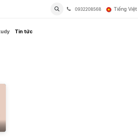
BẢNG GIÁ
CỘNG ĐỒNG
LIÊN HỆ
Tuyển dụng
Tiếng Việt
Smart
0932208568
tudy
Tin tức