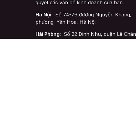
quyết các vấn đề kinh doanh của bạn.
Hà Nội:
Số 74-76 đường Nguyễn Khang,
phường Yên Hoà, Hà Nội
Hải Phòng:
Số 22 Đinh Nhu, quận Lê Chân
Hải Phòng
Tiếng Việt
© SmartBiz