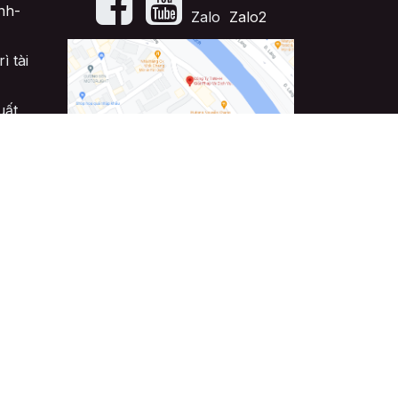
nh-
​Zalo
Zalo2
ì tài
uất
Đăng ký tư vấn