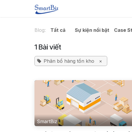
Bỏ qua để đến Nội dung
SMARTBIZ
GIẢI PHÁP
Blog:
Tất cả
Sự kiện nổi bật
Case S
1 Bài viết
Phân bổ hàng tồn kho
×
SmartBiz