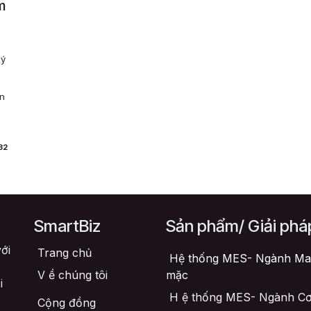
m
lý
ận
32
SmartBiz
Sản phẩm/ Giải phá
ới
Trang chủ
Hệ thống MES- Ngành Ma
V
ề chúng tôi
mặc
i
H
ệ thống MES- Ngành Cơ
Cộng đồng