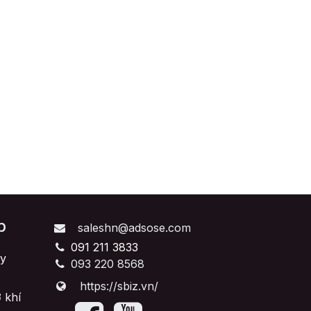
p
saleshn@adsose.com
091 211 3833
y
093 220 8568
https://sbiz.vn/
 khí