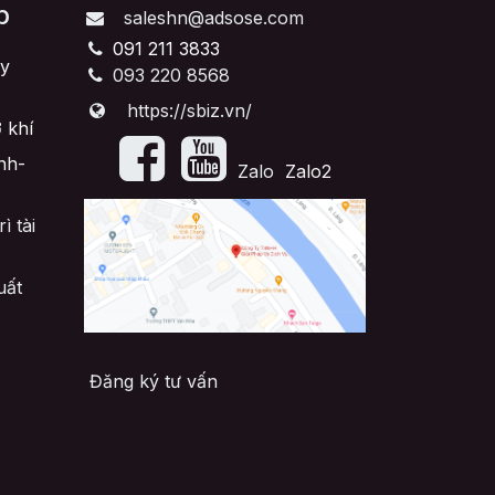
p
saleshn@adsose.com
091 211 3833
y
093 220 8568
https://sbiz.vn/
 khí
nh-
​Zalo
Zalo2
ì tài
uất
Đăng ký tư vấn