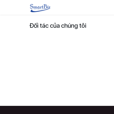
Bỏ qua để đến Nội dung
SMARTBIZ
GIẢI PHÁP
Đối tác của chúng tôi