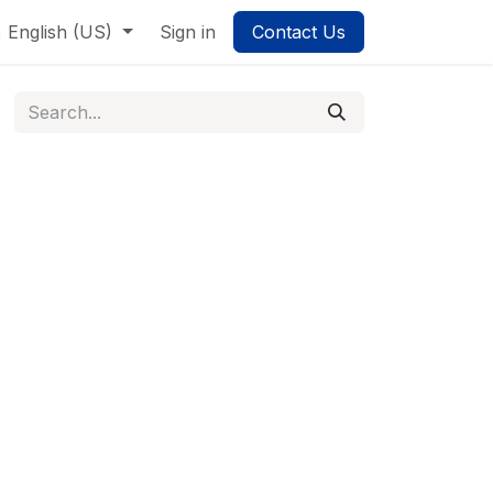
g Quản trị Hợp nhất
English (US)
Sign in
Contact Us