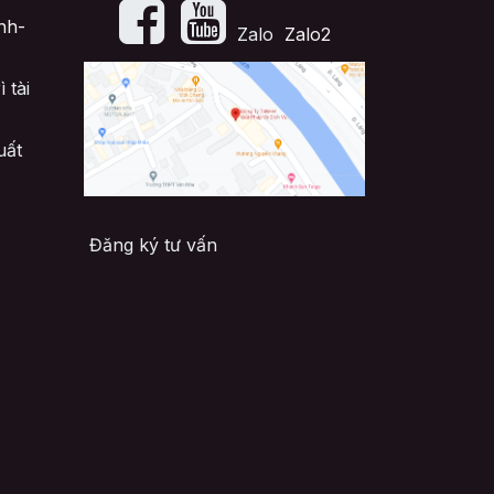
nh-
​Zalo
Zalo2
 tài
uất
Đăng ký tư vấn