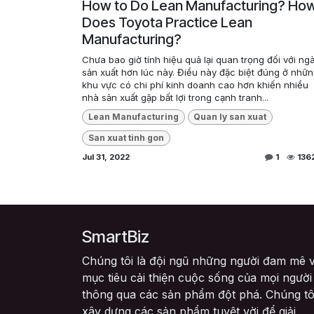
How to Do Lean Manufacturing? Ho
Does Toyota Practice Lean
Manufacturing?
Chưa bao giờ tính hiệu quả lại quan trọng đối với ng
sản xuất hơn lúc này. Điều này đặc biệt đúng ở nhữ
khu vực có chi phí kinh doanh cao hơn khiến nhiều
nhà sản xuất gặp bất lợi trong cạnh tranh...
Lean Manufacturing
Quan ly san xuat
San xuat tinh gon
Jul 31, 2022
1
136
SmartBiz
Chúng tôi là đội ngũ những người đam mê v
mục tiêu cải thiện cuộc sống của mọi người
thông qua các sản phẩm đột phá. Chúng tô
xây dựng các sản phẩm tuyệt vời để giải