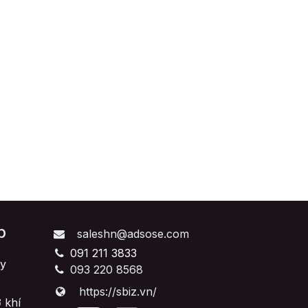
p
saleshn@adsose.com
091 211 3833
y
093 220 8568
https://sbiz.vn/
 khí