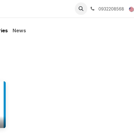
cing
Forum
Contact Us
Jobs
SmartBiz UMP - Nền tản
0932208568
ies
News