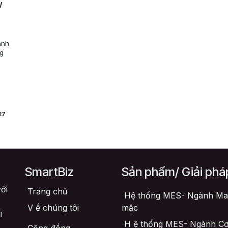
w
ành
ng
27
SmartBiz
Sản phẩm/ Giải phá
ới
Trang chủ
Hệ thống MES- Ngành Ma
V
ề chúng tôi
mặc
i
H
ệ thống MES- Ngành Cơ