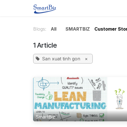
Skip to Content
SmartBiz
Solutions
Pri
Blogs:
All
SMARTBIZ
Customer Stor
1 Article
San xuat tinh gon
×
SmartBiz